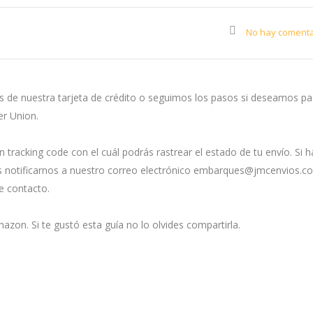
No hay comenta
os de nuestra tarjeta de crédito o seguimos los pasos si deseamos p
r Union.
tracking code con el cuál podrás rastrear el estado de tu envío. Si h
des notificarnos a nuestro correo electrónico embarques@jmcenvios.
e contacto.
zon. Si te gustó esta guía no lo olvides compartirla.