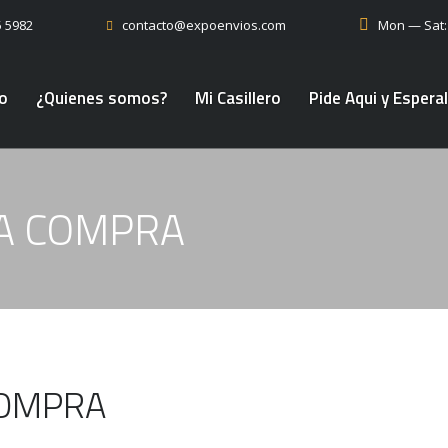
5 5982
Mon — Sat
contacto@expoenvios.com
io
¿Quienes somos?
Mi Casillero
Pide Aqui y Espera
A COMPRA
COMPRA