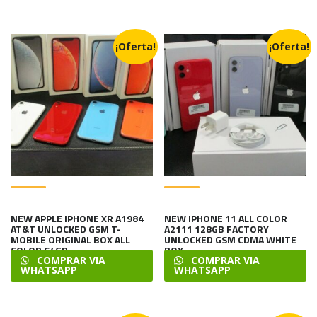
¡Oferta!
¡Oferta!
NEW APPLE IPHONE XR A1984
NEW IPHONE 11 ALL COLOR
AT&T UNLOCKED GSM T-
A2111 128GB FACTORY
MOBILE ORIGINAL BOX ALL
UNLOCKED GSM CDMA WHITE
COLOR 64GB
BOX
COMPRAR VIA
COMPRAR VIA
WHATSAPP
WHATSAPP